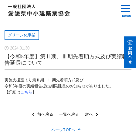
menu
グリーン化事業
2024.01.30
【令和5年度】第Ⅱ期、Ⅲ期先着順方式及び実績報
告延長について
実施支援室より第Ⅱ期、Ⅲ期先着順方式及び
令和5年度の実績報告提出期限延長のお知らせがありました。
【詳細は
こちら
】
前へ戻る
一覧へ戻る
次へ
ページTOPへ