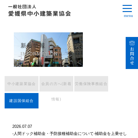
menu
新着情報
中小建築業協会
会員の方へ(新着
労働保険事務組合
情報)
建設国保組合
2026.07.07
-人間ドック補助金・予防接種補助金について-補助金を上乗せし