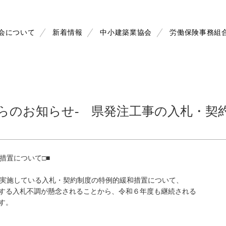
会について
新着情報
中小建築業協会
労働保険事務組
からのお知らせ- 県発注工事の入札・契
措置について□■
て実施している入札・契約制度の特例的緩和措置について、
する入札不調が懸念されることから、令和６年度も継続される
す。