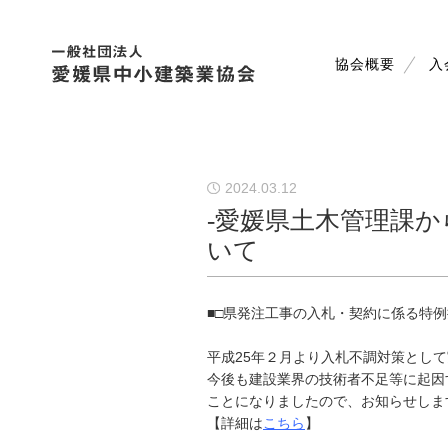
協会概要
入
2024.03.12
-愛媛県土木管理課
いて
■□県発注工事の入札・契約に係る特例
平成25年２月より入札不調対策とし
今後も建設業界の技術者不足等に起因
ことになりましたので、お知らせしま
【詳細は
こちら
】