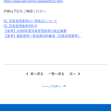
https://www.pref.ehime.jp/page/8142.html
詳細は下記をご確認ください。
01_写真管理基準の一部改正について
02_写真管理基準(R8.4)
【参考】令和8年度写真管理基準の改正概要
【参考】撮影箇所一覧表新旧対象表（写真管理基準）
前へ戻る
一覧へ戻る
次へ
ページTOPへ