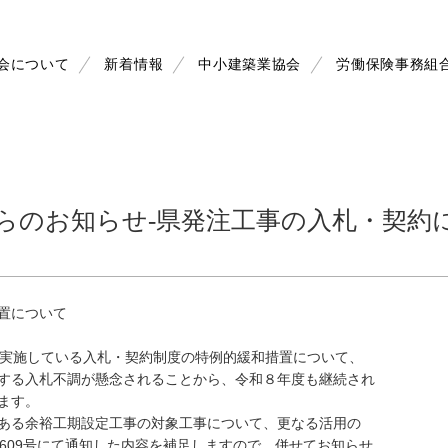
会について
新着情報
中小建築業協会
労働保険事務組
からのお知らせ-県発注工事の入札・契約
置について
て実施している入札・契約制度の特例的緩和措置について、
する入札不調が懸念されることから、令和８年度も継続され
ます。
ある余裕工期設定工事の対象工事について、更なる活用の
8土第609号にて通知した内容を補足しますので、併せてお知らせ