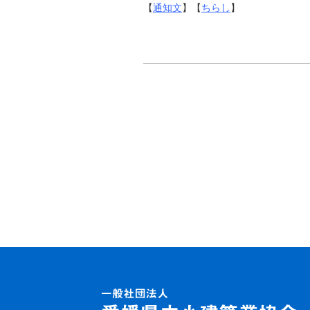
【
通知文
】【
ちらし
】