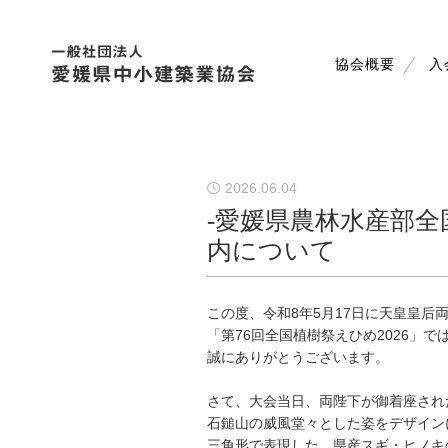
協会概要
入
2026.06.04
-愛媛県農林水産部全
内について
この度、令和8年5月17日に天皇皇后
「第76回全国植樹祭えひめ2026」
誠にありがとうございます。
さて、大会当日、両陛下が御着座され
石鎚山の威風堂々とした姿をデザイン
三角形で表現した、県産スギ・ヒノキの