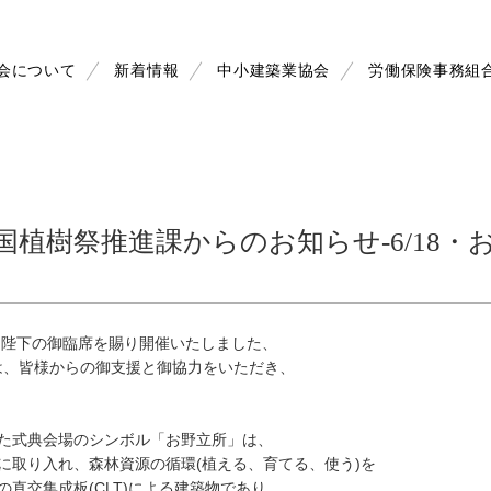
会について
新着情報
中小建築業協会
労働保険事務組
国植樹祭推進課からのお知らせ-6/18
両陛下の御臨席を賜り開催いたしました、
では、皆様からの御支援と御協力をいただき、
た式典会場のシンボル「お野立所」は、
に取り入れ、森林資源の循環(植える、育てる、使う)を
直交集成板(CLT)による建築物であり、