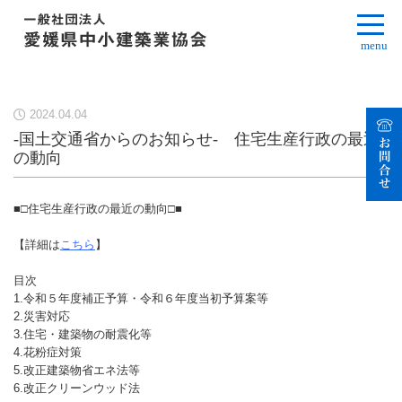
menu
2024.04.04
-国土交通省からのお知らせ- 住宅生産行政の最近
の動向
■□住宅生産行政の最近の動向□■
【詳細は
こちら
】
目次
1.令和５年度補正予算・令和６年度当初予算案等
2.災害対応
3.住宅・建築物の耐震化等
4.花粉症対策
5.改正建築物省エネ法等
6.改正クリーンウッド法