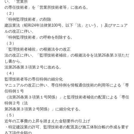
い、「営業所
の専任技術者」を「営業所技術者等」に改める。
（２）
「特例監理技術者」の削除
建設業法（昭和24年法律第100号。以下「法」という。）及びマニュア
ルの改正に伴い、
「特例監理技術者」の呼称を削除する。
（３）
「監理技術者補佐」の根拠法令の改正
法の改正に伴い、「監理技術者補佐」の根拠法令を法第26条第３項ただ
し書から、
法第26条第３項第２号に改める。
（４）
監理技術者等の専任特例の細分化
マニュアルの改正に伴い、専任特例を情報通信技術の利用等による「専
任特例１号
（法第26条第３項第１号関係）」と監理技術者補佐の配置による「専任
特例２号（法
第26条第３項第２号関係）」に細分化する。
（５）
近年の工事費の上昇を踏まえた金額要件の引上げ
・特定建設業の許可、監理技術者の配置及び施工体制台帳の作成を要す
る下請代金額の